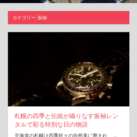
を
見
カテゴリー:
振袖
つ
け
る
旅
に
出
よ
う！
札幌の四季と伝統が織りなす振袖レン
タルで彩る特別な日の物語
北海道の札幌は四季折々の自然美に囲まれ、
…