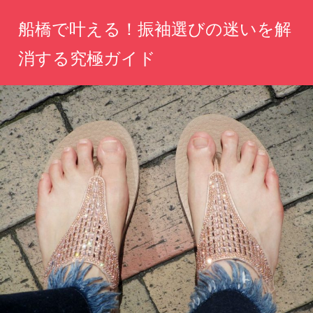
コ
船橋で叶える！振袖選びの迷いを解
ン
テ
消する究極ガイド
ン
特
ツ
別
へ
な
瞬
ス
間
キ
を
ッ
彩
る、
プ
あ
な
た
だ
け
の
振
袖